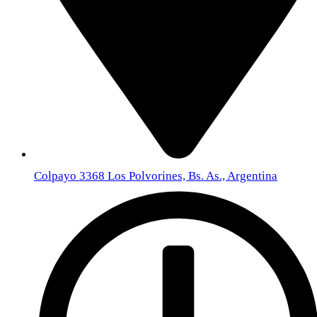
Colpayo 3368 Los Polvorines, Bs. As., Argentina